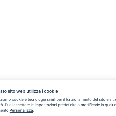
to sito web utilizza i cookie
zziamo cookie e tecnologie simili per il funzionamento del sito e altr
lità. Puoi accettare le impostazioni predefinite o modificarle in qual
SVILUPPO TURISMO ITALIA S.r.L. unipersonale
ento
Personalizza
.
Copyright (C) Tutti i diritti sono riservati