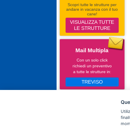
Scopri tutte le strutture per
andare in vacanza con il tuo
cane!
VISUALIZZA TUTTE
LE STRUTTURE
Mail Multipla
Con un solo click
richiedi un preventivo
a tutte le strutture in:
TREVISO
Seguici Su Facebook
Ques
Campingevillaggi.com
Utili
fina
mom