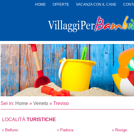
HOME
OFFERTE
VACANZA CON IL CANE
CONTA
LOGO
VILLAGGI
PER
BAMBINI
Sei in:
Home
»
Veneto
»
Treviso
LOCALITÀ
TURISTICHE
» Belluno
» Padova
» Rovigo