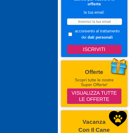
offerte
la tua email:
acconsento al trattamento
dei
dati personali
Offerte
Scopri tutte le nostre
Super Offerte!
VISUALIZZA TUTTE
LE OFFERTE
Vacanza
Con Il Cane