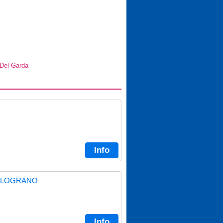
 Del Garda
Info
MELOGRANO
Info