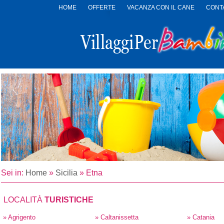
HOME
OFFERTE
VACANZA CON IL CANE
CONTA
LOGO
VILLAGGI
PER
BAMBINI
Sei in:
Home
»
Sicilia
»
Etna
LOCALITÀ
TURISTICHE
» Agrigento
» Caltanissetta
» Catania