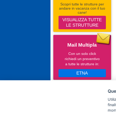
Scopri tutte le strutture per
andare in vacanza con il tuo
cane!
VISUALIZZA TUTTE
LE STRUTTURE
Mail Multipla
Con un solo click
richiedi un preventivo
a tutte le strutture in:
ETNA
Seguici Su Facebook
Ques
Campingevillaggi.com
Utili
fina
mom