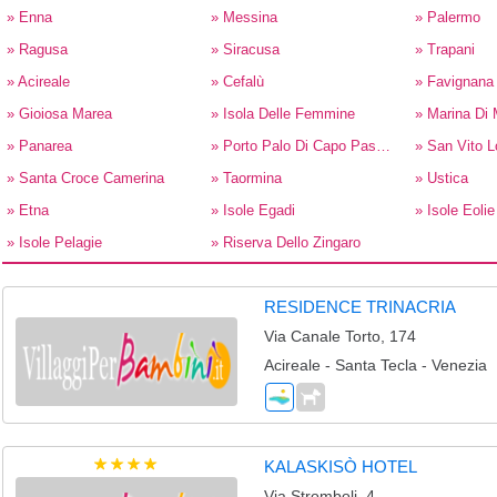
» Enna
» Messina
» Palermo
» Ragusa
» Siracusa
» Trapani
» Acireale
» Cefalù
» Favignana
» Gioiosa Marea
» Isola Delle Femmine
» Marina Di
» Panarea
» Porto Palo Di Capo Passero
» San Vito 
» Santa Croce Camerina
» Taormina
» Ustica
» Etna
» Isole Egadi
» Isole Eolie 
» Isole Pelagie
» Riserva Dello Zingaro
RESIDENCE TRINACRIA
Via Canale Torto, 174
Acireale - Santa Tecla - Venezia
KALASKISÒ HOTEL
Via Stromboli, 4