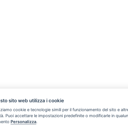
to sito web utilizza i cookie
zziamo cookie e tecnologie simili per il funzionamento del sito e altr
lità. Puoi accettare le impostazioni predefinite o modificarle in qual
SVILUPPO TURISMO ITALIA S.r.L. unipersonale
ento
Personalizza
.
Copyright (C) Tutti i diritti sono riservati