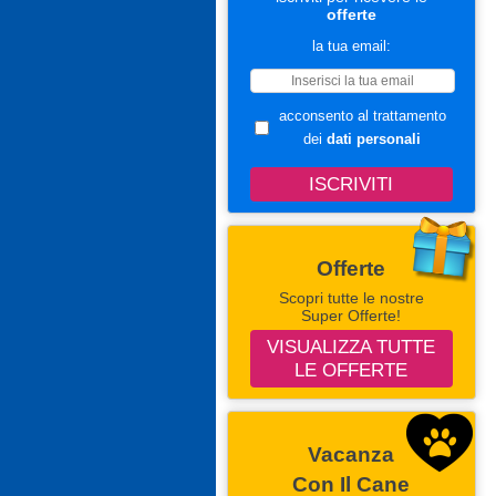
offerte
la tua email:
acconsento al trattamento
dei
dati personali
Offerte
Scopri tutte le nostre
Super Offerte!
VISUALIZZA TUTTE
LE OFFERTE
Vacanza
Con Il Cane