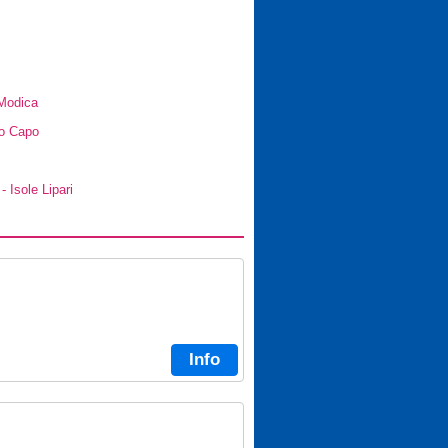
 Modica
Lo Capo
- Isole Lipari
Info