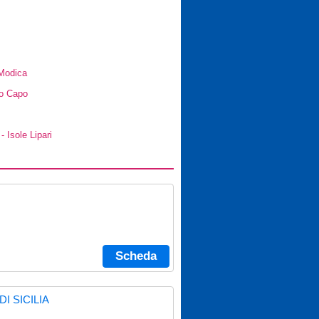
 Modica
Lo Capo
- Isole Lipari
Scheda
I SICILIA