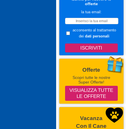
offerte
la tua email:
acconsento al trattamento
dei
dati personali
Offerte
Scopri tutte le nostre
Super Offerte!
VISUALIZZA TUTTE
LE OFFERTE
Vacanza
Con Il Cane