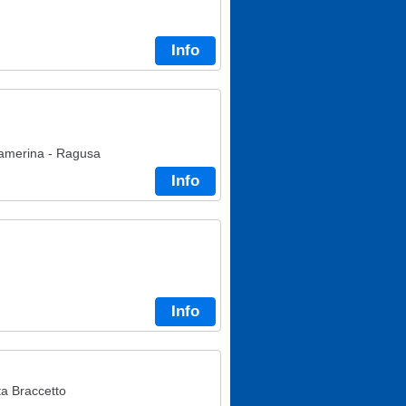
Info
Camerina - Ragusa
Info
Info
ta Braccetto