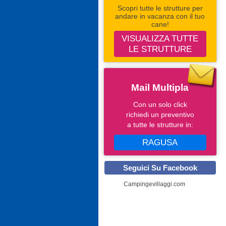
Scopri tutte le strutture per
andare in vacanza con il tuo
cane!
VISUALIZZA TUTTE
LE STRUTTURE
Mail Multipla
Con un solo click
richiedi un preventivo
a tutte le strutture in:
RAGUSA
Seguici Su Facebook
Campingevillaggi.com