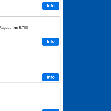
Info
i Ragusa, km 5.700
Info
Info