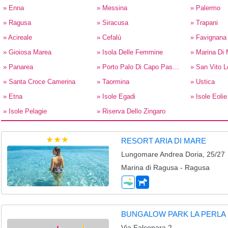
» Enna
» Messina
» Palermo
» Ragusa
» Siracusa
» Trapani
» Acireale
» Cefalù
» Favignana
» Gioiosa Marea
» Isola Delle Femmine
» Marina Di
» Panarea
» Porto Palo Di Capo Passero
» San Vito 
» Santa Croce Camerina
» Taormina
» Ustica
» Etna
» Isole Egadi
» Isole Eolie 
» Isole Pelagie
» Riserva Dello Zingaro
RESORT ARIA DI MARE
Lungomare Andrea Doria, 25/27
Marina di Ragusa - Ragusa
BUNGALOW PARK LA PERLA D
Via Falconara 2