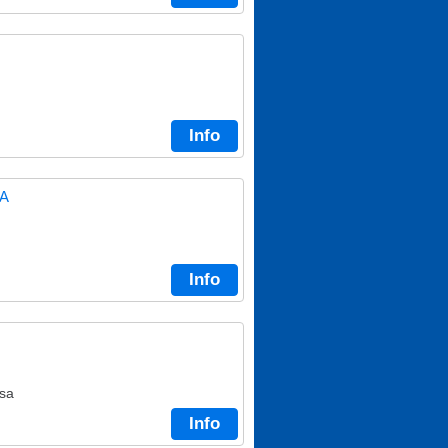
Info
A
Info
usa
Info