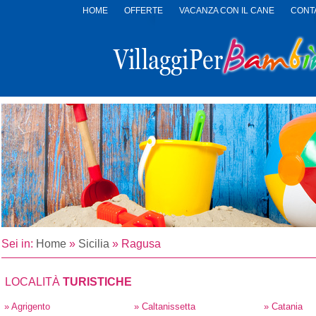
HOME
OFFERTE
VACANZA CON IL CANE
CONTA
LOGO
VILLAGGI
PER
BAMBINI
Sei in:
Home
»
Sicilia
»
Ragusa
LOCALITÀ
TURISTICHE
» Agrigento
» Caltanissetta
» Catania