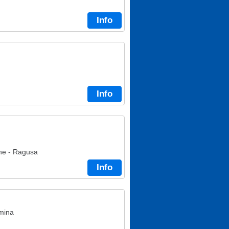
Info
Info
one - Ragusa
Info
rmina