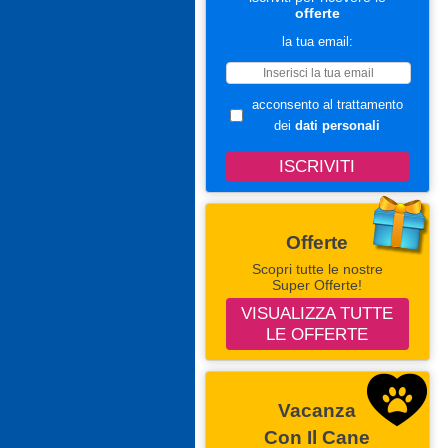
offerte
la tua email:
acconsento al trattamento
dei
dati personali
Offerte
Scopri tutte le nostre
Super Offerte!
VISUALIZZA TUTTE
LE OFFERTE
Vacanza
Con Il Cane