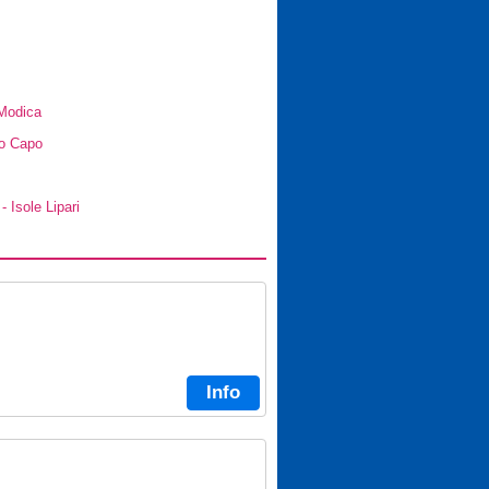
 Modica
Lo Capo
- Isole Lipari
Info