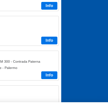
Info
Info
KM 300 - Contrada Paterna
re - Palermo
Info