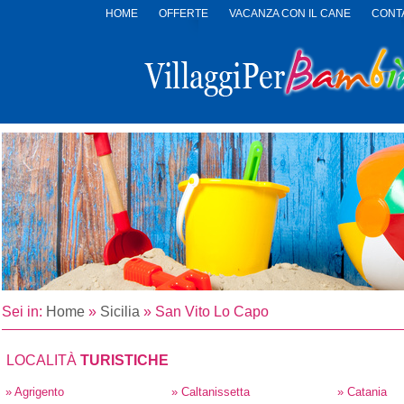
HOME
OFFERTE
VACANZA CON IL CANE
CONTA
LOGO
VILLAGGI
PER
BAMBINI
Sei in:
Home
»
Sicilia
»
San Vito Lo Capo
LOCALITÀ
TURISTICHE
» Agrigento
» Caltanissetta
» Catania