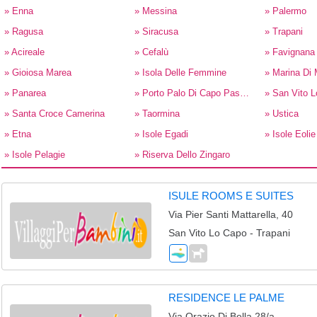
» Enna
» Messina
» Palermo
» Ragusa
» Siracusa
» Trapani
» Acireale
» Cefalù
» Favignana
» Gioiosa Marea
» Isola Delle Femmine
» Marina Di
» Panarea
» Porto Palo Di Capo Passero
» San Vito 
» Santa Croce Camerina
» Taormina
» Ustica
» Etna
» Isole Egadi
» Isole Eolie 
» Isole Pelagie
» Riserva Dello Zingaro
ISULE ROOMS E SUITES
Via Pier Santi Mattarella, 40
San Vito Lo Capo - Trapani
RESIDENCE LE PALME
Via Orazio Di Bella 28/a