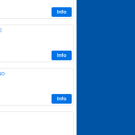
Info
E
Info
NO
Info