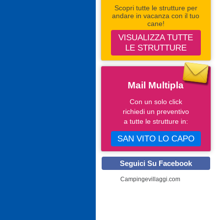
Scopri tutte le strutture per
andare in vacanza con il tuo
cane!
VISUALIZZA TUTTE
LE STRUTTURE
Mail Multipla
Con un solo click
richiedi un preventivo
a tutte le strutture in:
SAN VITO LO CAPO
Seguici Su Facebook
Campingevillaggi.com