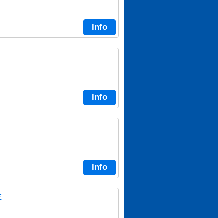
Info
Info
Info
E